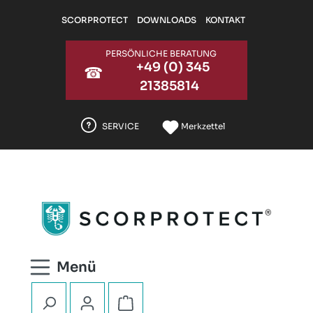
Zum Hauptinhalt springen
SCORPROTECT
DOWNLOADS
KONTAKT
PERSÖNLICHE BERATUNG
+49 (0) 345
☎
21385814
SERVICE
Merkzettel
Warenkorb enthält 0 Positionen