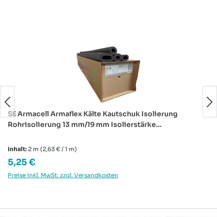
Produktgalerie überspringen
SE Armacell Armaflex Kälte Kautschuk Isolierung
Rohrisolierung 13 mm/19 mm Isolierstärke…
Inhalt:
2 m
(2,63 € / 1 m)
Regulärer Preis:
5,25 €
Preise inkl. MwSt. zzgl. Versandkosten