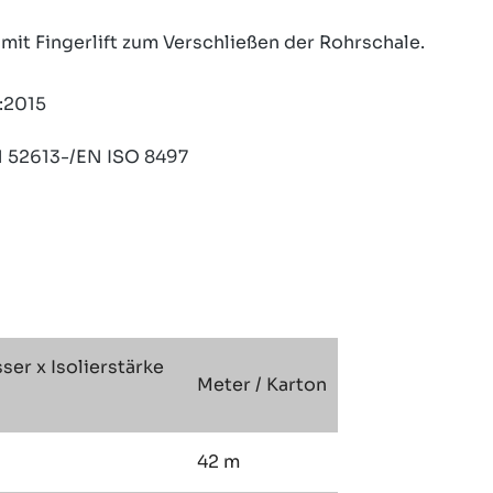
it Fingerlift zum Verschließen der Rohrschale.
:2015
N 52613-/EN ISO 8497
er x Isolierstärke
Meter / Karton
42 m