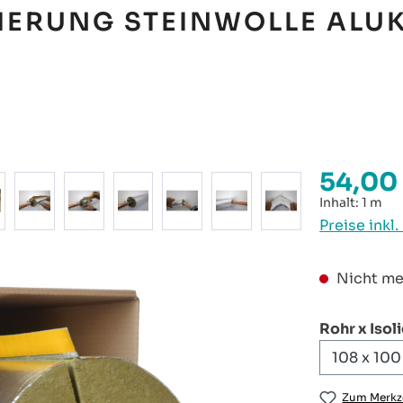
IERUNG STEINWOLLE ALU
54,00
Regulärer P
Inhalt:
1 m
Preise inkl
Nicht me
Rohr x Isol
Zum Merkze