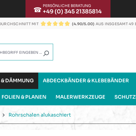
PERSÖNLICHE BERATUNG
☎
+49 (0) 345 21385814
URCHSCHNITT MIT
(4.90/5.00)
AUS INSGESAMT 49
DURCHSCHNITTLICHE BEWERTUNG VON 4.9 VON
G & DÄMMUNG
ABDECKBÄNDER & KLEBEBÄNDER
FOLIEN & PLANEN
MALERWERKZEUGE
SCHUTZ
Rohrschalen alukaschiert