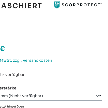
KASCHIERT
 €
reis:
. MwSt. zzgl. Versandkosten
hr verfügbar
auswählen
ierstärke
ttel hinzufügen