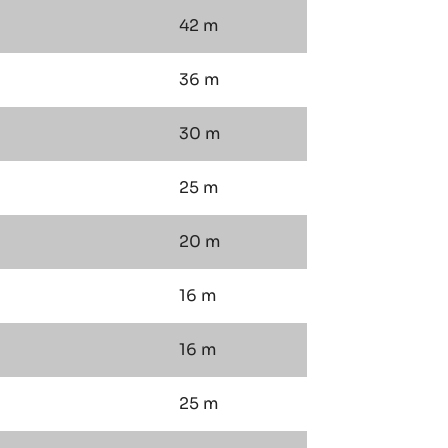
42 m
36 m
30 m
25 m
20 m
16 m
16 m
25 m