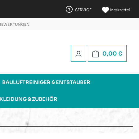
SERVICE
Merkzettel
 BEWERTUNGEN
 5 STERNEN
Warenk
0,00 €
BAULUFTREINIGER & ENTSTAUBER
KLEIDUNG & ZUBEHÖR