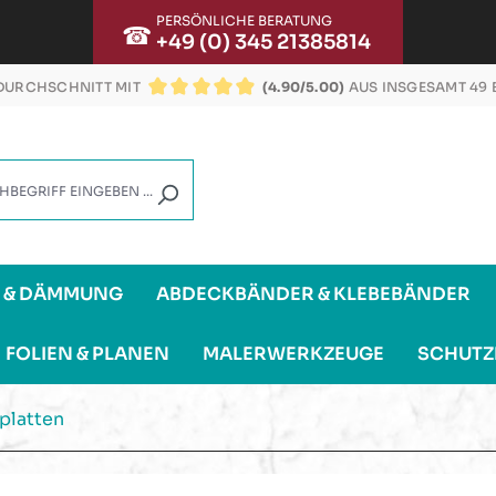
PERSÖNLICHE BERATUNG
☎
+49 (0) 345 21385814
URCHSCHNITT MIT
(4.90/5.00)
AUS INSGESAMT 49
DURCHSCHNITTLICHE BEWERTUNG VON 4.9 VON
G & DÄMMUNG
ABDECKBÄNDER & KLEBEBÄNDER
FOLIEN & PLANEN
MALERWERKZEUGE
SCHUTZ
platten