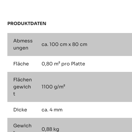
PRODUKTDATEN
Abmess
ca. 100 cm x 80 cm
ungen
Fläche
0,80 m² pro Platte
Flächen
gewich
1100 g/m²
t
Dicke
ca. 4 mm
Gewich
0,88 kg