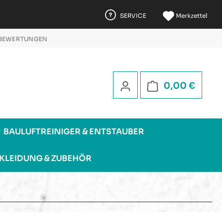
SERVICE
Merkzettel
 BEWERTUNGEN
 5 STERNEN
Warenk
0,00 €
BAULUFTREINIGER & ENTSTAUBER
KLEIDUNG & ZUBEHÖR