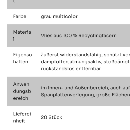
t
Farbe
grau multicolor
Materia
Vlies aus 100 % Recyclingfasern
l
Eigensc
äußerst widerstandsfähig, schützt vo
haften
dampfoffen,atmungsaktiv, stoßdämpfe
rückstandslos entfernbar
Anwen
im Innen- und Außenbereich, auch auf
dungsb
Spanplattenverlegung, große Flächen 
ereich
Lieferei
20 Stück
nheit