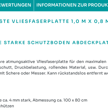
EWERTUNGEN
INFORMATIONEN ZUR PRODUK
E VLIESFASERPLATTE 1,0 M X 0,8
 STARKE SCHUTZBODEN ABDECKPLATTE
are atmungsaktive Vliesfaserplatte für den maximale
hutt, Druckbelastung, rollendes Material, usw. Du
mit Schere oder Messer. Kann rückstandslos entfernt w
e ca. 4 mm stark, Abmessung ca. 100 x 80 cm
schützen