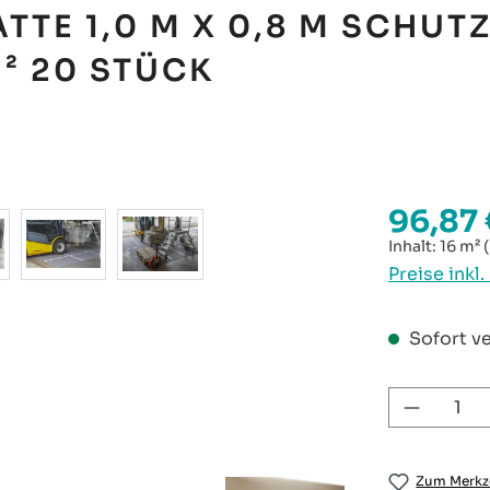
TTE 1,0 M X 0,8 M SCHUT
² 20 STÜCK
96,87 
Regulärer P
Inhalt:
16 m²
Preise inkl
Sofort ve
Produkt
Zum Merkze