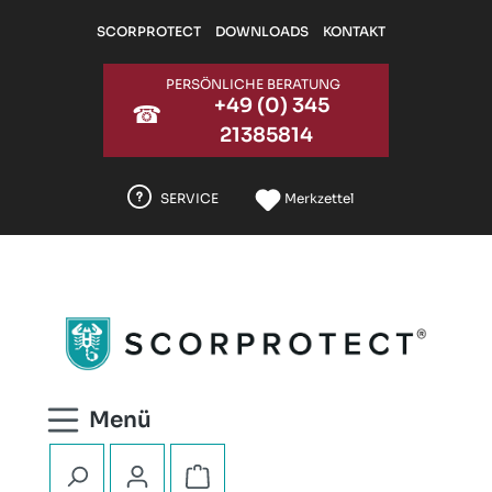
Zum Hauptinhalt springen
SCORPROTECT
DOWNLOADS
KONTAKT
PERSÖNLICHE BERATUNG
+49 (0) 345
☎
21385814
SERVICE
Merkzettel
Warenkorb enthält 0 Positionen