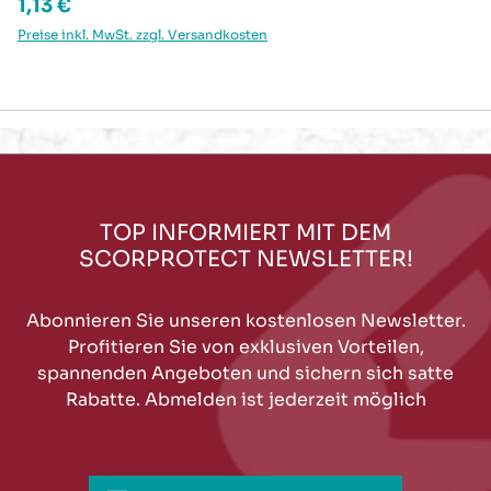
Regulärer Preis:
1,13 €
Preise inkl. MwSt. zzgl. Versandkosten
TOP INFORMIERT MIT DEM
SCORPROTECT NEWSLETTER!
Abonnieren Sie unseren kostenlosen Newsletter.
Profitieren Sie von exklusiven Vorteilen,
spannenden Angeboten und sichern sich satte
Rabatte. Abmelden ist jederzeit möglich