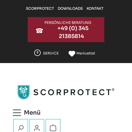
Zum Hauptinhalt springen
SCORPROTECT
DOWNLOADS
KONTAKT
PERSÖNLICHE BERATUNG
+49 (0) 345
☎
21385814
SERVICE
Merkzettel
Warenkorb enthält 0 Positionen