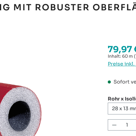
NG MIT ROBUSTER OBERFL
79,97 
Regulärer P
Inhalt:
60 m
(
Preise inkl
Sofort ve
Rohr x Isol
Produkt