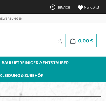
SERVICE
Merkzettel
 BEWERTUNGEN
 5 STERNEN
Warenk
0,00 €
BAULUFTREINIGER & ENTSTAUBER
KLEIDUNG & ZUBEHÖR