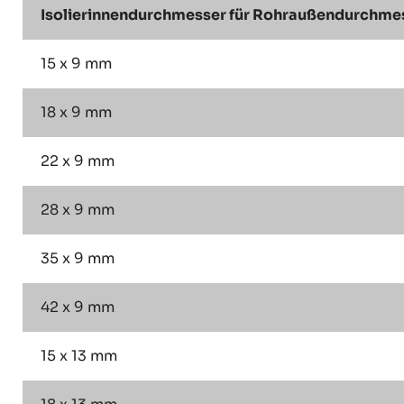
Isolierinnendurchmesser für Rohraußendurchmess
15 x 9 mm
18 x 9 mm
22 x 9 mm
28 x 9 mm
35 x 9 mm
42 x 9 mm
15 x 13 mm