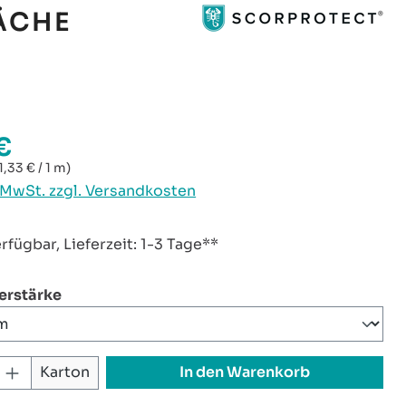
ÄCHE
€
reis:
1,33 € / 1 m)
. MwSt. zzgl. Versandkosten
rfügbar, Lieferzeit: 1-3 Tage**
auswählen
ierstärke
 Anzahl: Gib den gewünschten Wert ei
In den Warenkorb
Karton