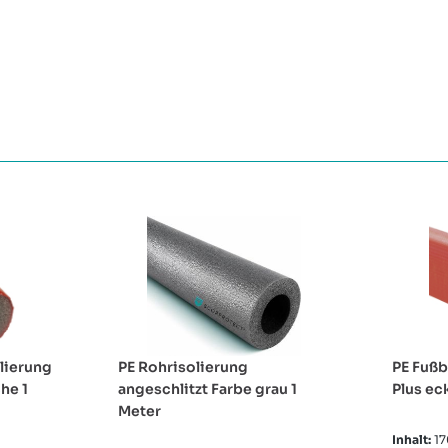
olierung
PE Rohrisolierung
PE Fuß
he 1
angeschlitzt Farbe grau 1
Plus ec
Meter
Inhalt:
1