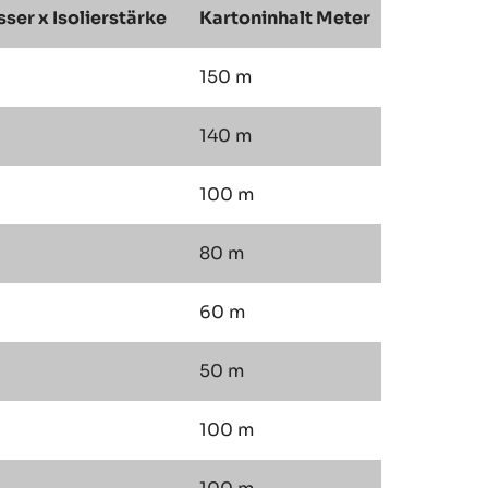
er x Isolierstärke
Kartoninhalt Meter
150 m
140 m
100 m
80 m
60 m
50 m
100 m