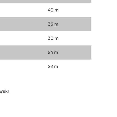
40 m
36 m
30 m
24 m
22 m
wski