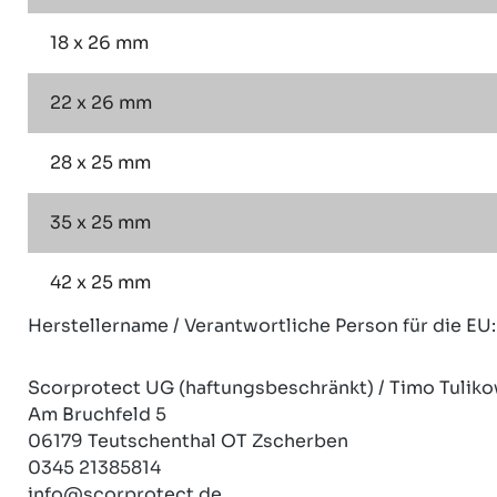
18 x 26 mm
22 x 26 mm
28 x 25 mm
35 x 25 mm
42 x 25 mm
Herstellername / Verantwortliche Person für die EU:
Scorprotect UG (haftungsbeschränkt) / Timo Tuliko
Am Bruchfeld 5
06179 Teutschenthal OT Zscherben
0345 21385814
info@scorprotect.de