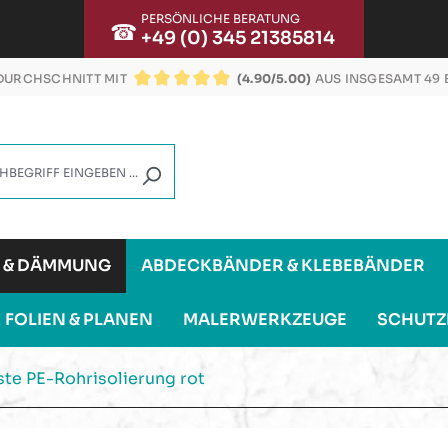
PERSÖNLICHE BERATUNG
☎
+49 (0) 345 21385814
URCHSCHNITT MIT
(4.90/5.00)
AUS INSGESAMT 49
DURCHSCHNITTLICHE BEWERTUNG VON 4.9 VON
G & DÄMMUNG
ABDECKBÄNDER & KLEBEBÄNDER
FOLIEN & PLANEN
MALERWERKZEUGE
SCHUTZ
te PE-Rohrisolierung rot