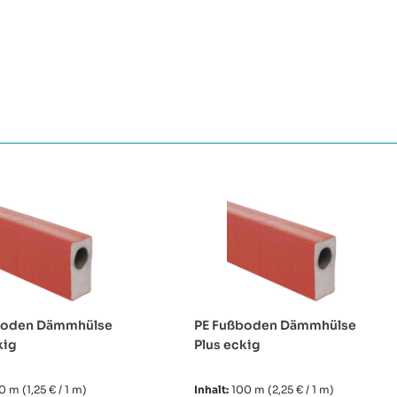
boden Dämmhülse
PE Fußboden Dämmhülse
kig
Plus eckig
70 m
(1,25 € / 1 m)
Inhalt:
100 m
(2,25 € / 1 m)