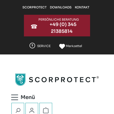
Zum Hauptinhalt springen
SCORPROTECT
DOWNLOADS
KONTAKT
PERSÖNLICHE BERATUNG
+49 (0) 345
☎
21385814
SERVICE
Merkzettel
Warenkorb enthält 0 Positionen