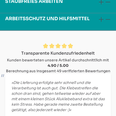
STAUBFREIES ARBEITEN
ARBEITSSCHUTZ UND HILFSMITTEL
Durchschnittliche Bewertung von 4.9 von 5 Sternen
Transparente Kundenzufriedenheit
Kunden bewerteten unsere Artikel durchschnittlich mit
4.90 / 5.00
Berechnung aus insgesamt 49 verifizierten Bewertungen
»Die Lieferung erfolgte sehr schnell und die
Verarbeitung ist auch gut. Die Klebestreifen die
schon dran sind, gehen teilweise wieder auf aber
mit einem kleinen Stück Aluklebeband extra ist das
kein Stress. Habe gerade meine zweite Bestellung
getätigt, also jederzeit wieder :)«