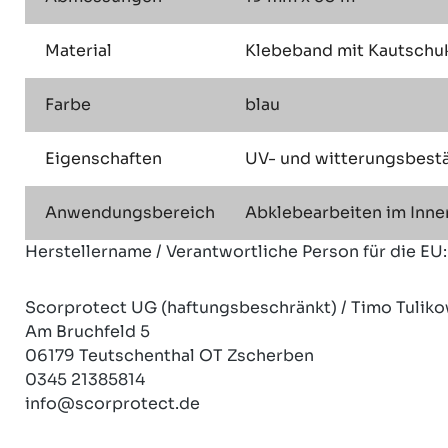
Material
Klebeband mit Kautschu
Farbe
blau
Eigenschaften
UV- und witterungsbestän
Anwendungsbereich
Abklebearbeiten im Inn
Herstellername / Verantwortliche Person für die EU:
Scorprotect UG (haftungsbeschränkt) / Timo Tuliko
Am Bruchfeld 5
06179 Teutschenthal OT Zscherben
0345 21385814
info@scorprotect.de