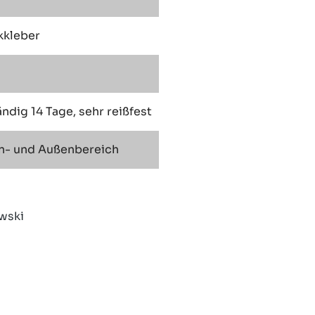
kkleber
dig 14 Tage, sehr reißfest
en- und Außenbereich
wski