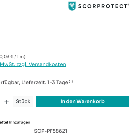
reis:
0,03 € / 1 m)
. MwSt. zzgl. Versandkosten
rfügbar, Lieferzeit: 1-3 Tage**
 Anzahl: Gib den gewünschten Wert ei
In den Warenkorb
Stück
ttel hinzufügen
:
SCP-PF58621