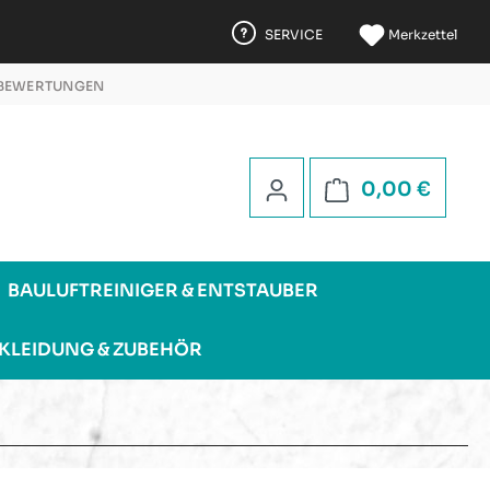
SERVICE
Merkzettel
 BEWERTUNGEN
 5 STERNEN
Warenk
0,00 €
BAULUFTREINIGER & ENTSTAUBER
KLEIDUNG & ZUBEHÖR