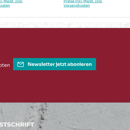
kl. MwSt. zzgl.
Preise inkl. MwSt. zzgl.
kosten
Versandkosten
Newsletter jetzt abonieren
oten