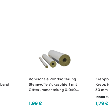
Rohrschale Rohrisolierung
Kreppba
eband
Steinwolle alukaschiert mit
Krepp f
Gitterummantelung 0.040
30 mm 
W/mK
Inhalt:
5
Regulärer Preis:
Regulä
1,99 €
1,79 €