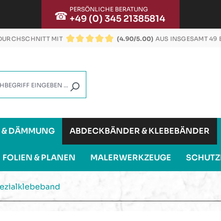
PERSÖNLICHE BERATUNG
☎
+49 (0) 345 21385814
URCHSCHNITT MIT
(4.90/5.00)
AUS INSGESAMT 49
DURCHSCHNITTLICHE BEWERTUNG VON 4.9 VON
G & DÄMMUNG
ABDECKBÄNDER & KLEBEBÄNDER
FOLIEN & PLANEN
MALERWERKZEUGE
SCHUTZ
ezialklebeband