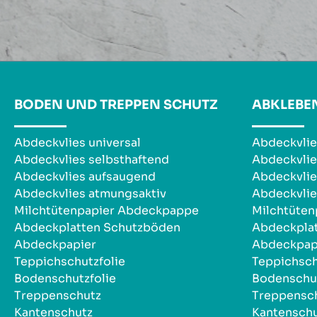
BODEN UND TREPPEN SCHUTZ
ABKLEBE
Abdeckvlies universal
Abdeckvlie
Abdeckvlies selbsthaftend
Abdeckvlie
Abdeckvlies aufsaugend
Abdeckvlie
Abdeckvlies atmungsaktiv
Abdeckvlie
Milchtütenpapier Abdeckpappe
Milchtüte
Abdeckplatten Schutzböden
Abdeckpla
Abdeckpapier
Abdeckpap
Teppichschutzfolie
Teppichsch
Bodenschutzfolie
Bodenschut
Treppenschutz
Treppensc
Kantenschutz
Kantensch