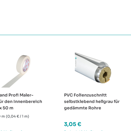
nd Profi Maler-
PVC Folienzuschnitt
ür den Innenbereich
selbstklebend hellgrau für
x 50 m
gedämmte Rohre
0 m
(0,04 € / 1 m)
rer Preis:
Regulärer Preis:
3,05 €