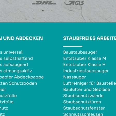
N UND ABDECKEN
STAUBFREIES ARBEIT
s universal
Baustaubsauger
s selbsthaftend
Entstauber Klasse M
s aufsaugend
Entstauber Klasse H
s atmungsaktiv
Industriestaubsauger
npapier Abdeckpappe
Nassauger
tten Schutzböden
Luftreiniger für Baustell
ier
Baulüfter und Gebläse
utzfolie
Staubschutzwände
zfolie
Staubschutztüren
hutz
Staubschutzfenster
utz
Schmutzschleusen