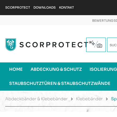
m Hauptinhalt springen
Zur Suche springen
Zur Hauptnavigation springen
SCORPROTECT
DOWNLOADS
KONTAKT
BEWERTUNGSD
HOME
ABDECKUNG & SCHUTZ
ISOLIERUN
STAUBSCHUTZTÜREN & STAUBSCHUTZWÄNDE
Abdeckbänder & Klebebänder
Klebebänder
Sp