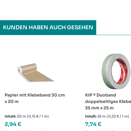
KUNDEN HABEN AUCH GESEHEN
Produktgalerie überspringen
Papier mit Klebeband 30 cm
KIP ® Duoband
x 20 m
doppelseitiges Kleb
35 mm x 25 m
Inhalt:
20 m
(0,15 € / 1 m)
Inhalt:
35 m
(0,22 € / 1 m)
Regulärer Preis:
Regulärer Preis:
2,94 €
7,74 €