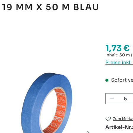
19 MM X 50 M BLAU
1,73 €
Regulärer P
Inhalt:
50 m
(
Preise inkl
Sofort ve
Produkt
Zum Merkze
Artikel-Nr.