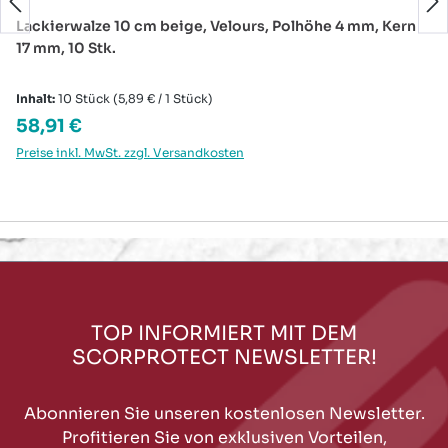
Lackierwalze 10 cm beige, Velours, Polhöhe 4 mm, Kern
17 mm, 10 Stk.
Inhalt:
10 Stück
(5,89 € / 1 Stück)
Regulärer Preis:
58,91 €
Preise inkl. MwSt. zzgl. Versandkosten
TOP INFORMIERT MIT DEM
SCORPROTECT NEWSLETTER!
Abonnieren Sie unseren kostenlosen Newsletter.
Profitieren Sie von exklusiven Vorteilen,