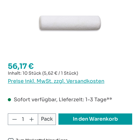
56,17 €
Regulärer Preis:
Inhalt:
10 Stück
(5,62 € / 1 Stück)
Preise inkl. MwSt. zzgl. Versandkosten
Sofort verfügbar, Lieferzeit: 1-3 Tage**
Produkt Anzahl: Gib den gewünschten W
In den Warenkorb
Pack