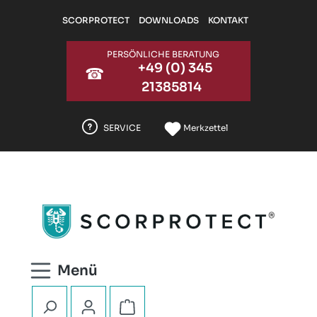
Zum Hauptinhalt springen
SCORPROTECT
DOWNLOADS
KONTAKT
PERSÖNLICHE BERATUNG
+49 (0) 345
☎
21385814
SERVICE
Merkzettel
Warenkorb enthält 0 Positionen