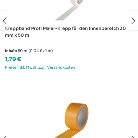
Kreppband Profi Maler-Krepp für den Innenbereich 30
mm x 50 m
Inhalt:
50 m
(0,04 € / 1 m)
Regulärer Preis:
1,79 €
Preise inkl. MwSt. zzgl. Versandkosten
Produktgalerie überspringen