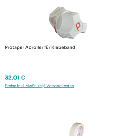
Protaper Abroller für Klebeband
Regulärer Preis:
32,01 €
Preise inkl. MwSt. zzgl. Versandkosten
Produktgalerie überspringen