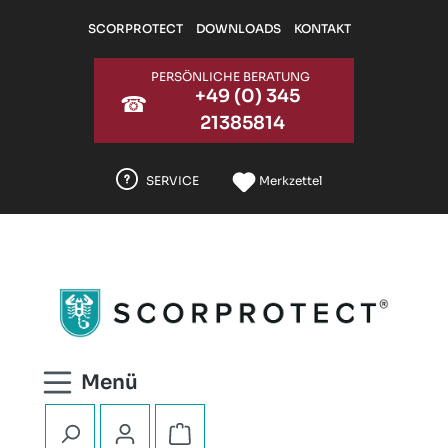
Zum Hauptinhalt springen
SCORPROTECT
DOWNLOADS
KONTAKT
PERSÖNLICHE BERATUNG
+49 (0) 345
☎
21385814
SERVICE
Merkzettel
Warenkorb enthält 0 Positionen