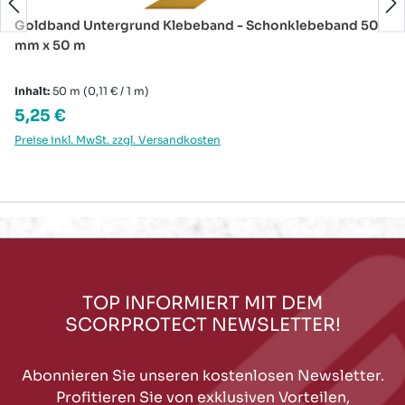
Goldband Untergrund Klebeband - Schonklebeband 50
mm x 50 m
Inhalt:
50 m
(0,11 € / 1 m)
Regulärer Preis:
5,25 €
Preise inkl. MwSt. zzgl. Versandkosten
TOP INFORMIERT MIT DEM
SCORPROTECT NEWSLETTER!
Abonnieren Sie unseren kostenlosen Newsletter.
Profitieren Sie von exklusiven Vorteilen,