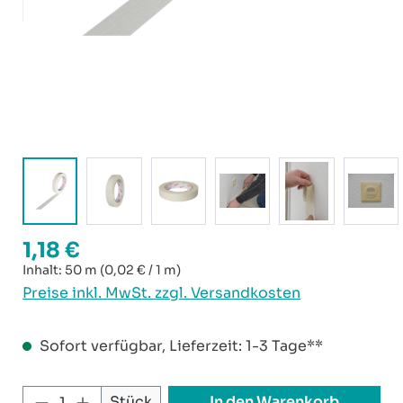
1,18 €
Regulärer Preis:
Inhalt:
50 m
(0,02 € / 1 m)
Preise inkl. MwSt. zzgl. Versandkosten
Sofort verfügbar, Lieferzeit: 1-3 Tage**
Produkt Anzahl: Gib den gewünschten W
In den Warenkorb
Stück