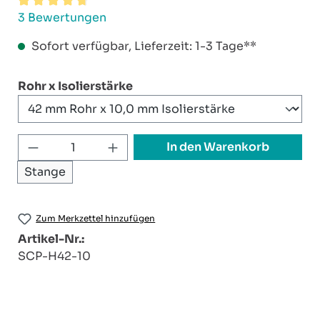
Durchschnittliche Bewertung von 4.83 von 5 Sterne
3 Bewertungen
Sofort verfügbar, Lieferzeit: 1-3 Tage**
auswählen
Rohr x Isolierstärke
Produkt Anzahl: Gib den gewünschten W
In den Warenkorb
Stange
Zum Merkzettel hinzufügen
Artikel-Nr.:
SCP-H42-10