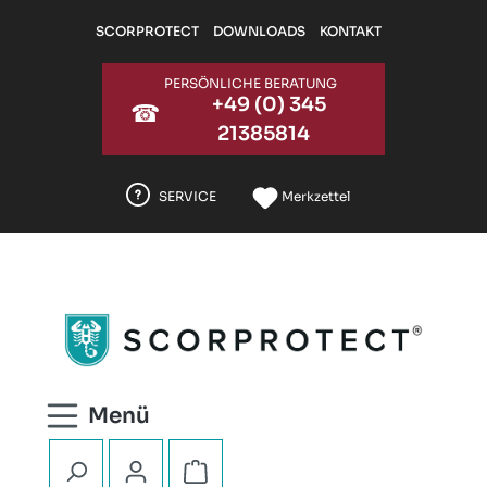
Zum Hauptinhalt springen
SCORPROTECT
DOWNLOADS
KONTAKT
PERSÖNLICHE BERATUNG
+49 (0) 345
☎
21385814
SERVICE
Merkzettel
Warenkorb enthält 0 Positionen