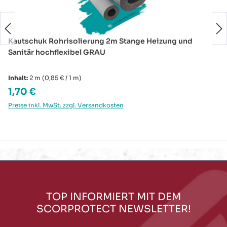
Kautschuk Rohrisolierung 2m Stange Heizung und
Sanitär hochflexibel GRAU
Inhalt:
2 m
(0,85 € / 1 m)
Regulärer Preis:
1,70 €
Preise inkl. MwSt. zzgl. Versandkosten
TOP INFORMIERT MIT DEM
SCORPROTECT NEWSLETTER!