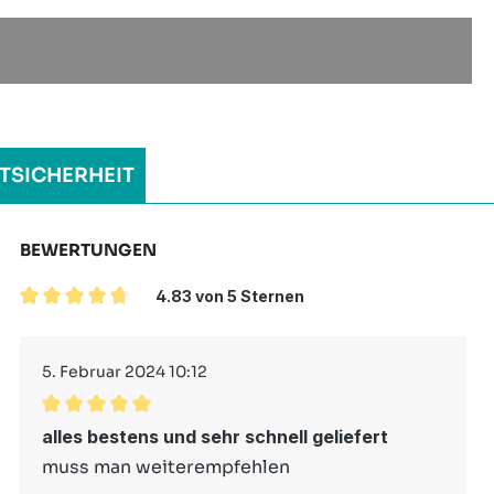
TSICHERHEIT
BEWERTUNGEN
4.83 von 5 Sternen
Durchschnittliche Bewertung von 4.83 von 5 Sterne
5. Februar 2024 10:12
Durchschnittliche Bewertung von 5 von 5 Sternen
alles bestens und sehr schnell geliefert
muss man weiterempfehlen