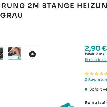
ERUNG 2M STANGE HEIZU
 GRAU
2,90 €
Regulärer P
Inhalt:
2 m
(1
Preise inkl
Durchschni
3 Bewertu
Sofort ve
Rohr x Isol