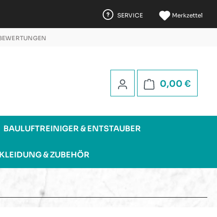
SERVICE
Merkzettel
 BEWERTUNGEN
 5 STERNEN
Warenk
0,00 €
BAULUFTREINIGER & ENTSTAUBER
KLEIDUNG & ZUBEHÖR