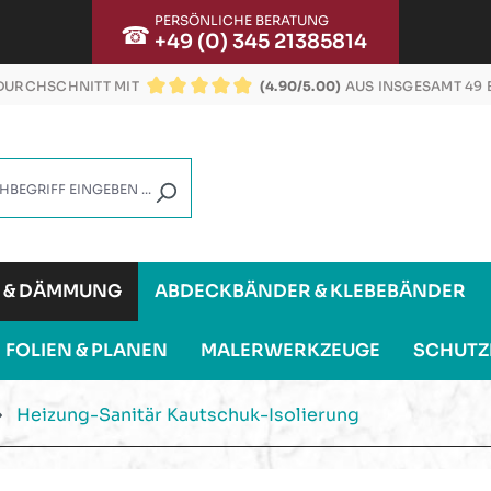
PERSÖNLICHE BERATUNG
☎
+49 (0) 345 21385814
URCHSCHNITT MIT
(4.90/5.00)
AUS INSGESAMT 49
DURCHSCHNITTLICHE BEWERTUNG VON 4.9 VON
G & DÄMMUNG
ABDECKBÄNDER & KLEBEBÄNDER
FOLIEN & PLANEN
MALERWERKZEUGE
SCHUTZ
Heizung-Sanitär Kautschuk-Isolierung