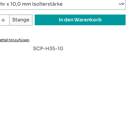
 Anzahl: Gib den gewünschten Wert ei
In den Warenkorb
Stange
ttel hinzufügen
:
SCP-H35-10