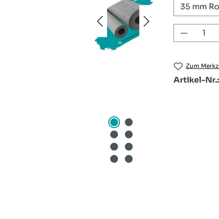
Produkt
Zum Merkze
Artikel-Nr.