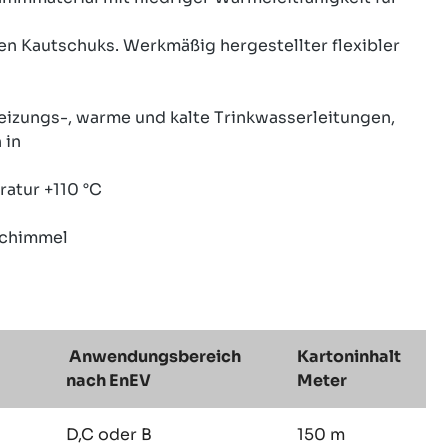
en Kautschuks. Werkmäßig hergestellter flexibler
ungs-, warme und kalte Trinkwasserleitungen,
 in
tur +110 °C
Schimmel
Anwendungsbereich
Kartoninhalt
nach EnEV
Meter
D,C oder B
150 m