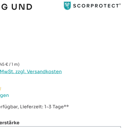
NG UND
reis:
,45 € / 1 m)
. MwSt. zzgl. Versandkosten
ttliche Bewertung von 4.83 von 5 Sternen
ngen
rfügbar, Lieferzeit: 1-3 Tage**
auswählen
ierstärke