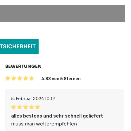
TSICHERHEIT
BEWERTUNGEN
4.83 von 5 Sternen
Durchschnittliche Bewertung von 4.83 von 5 Sterne
5. Februar 2024 10:12
Durchschnittliche Bewertung von 5 von 5 Sternen
alles bestens und sehr schnell geliefert
muss man weiterempfehlen