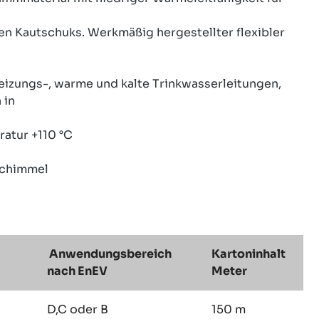
en Kautschuks. Werkmäßig hergestellter flexibler
ungs-, warme und kalte Trinkwasserleitungen,
 in
tur +110 °C
Schimmel
Anwendungsbereich
Kartoninhalt
nach EnEV
Meter
D,C oder B
150 m