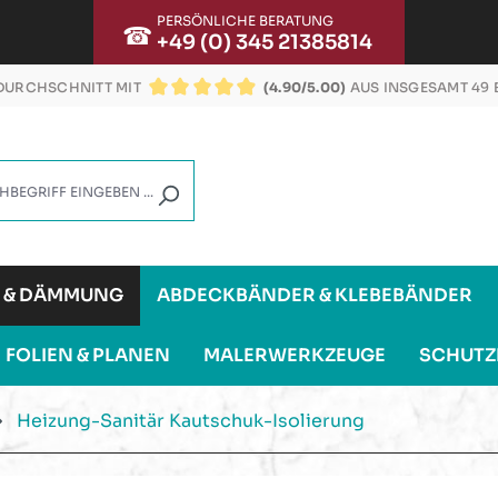
PERSÖNLICHE BERATUNG
☎
+49 (0) 345 21385814
URCHSCHNITT MIT
(4.90/5.00)
AUS INSGESAMT 49
DURCHSCHNITTLICHE BEWERTUNG VON 4.9 VON
G & DÄMMUNG
ABDECKBÄNDER & KLEBEBÄNDER
FOLIEN & PLANEN
MALERWERKZEUGE
SCHUTZ
Heizung-Sanitär Kautschuk-Isolierung