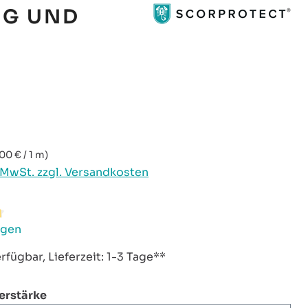
NG UND
reis:
,00 € / 1 m)
. MwSt. zzgl. Versandkosten
ttliche Bewertung von 4.83 von 5 Sternen
ngen
rfügbar, Lieferzeit: 1-3 Tage**
auswählen
ierstärke