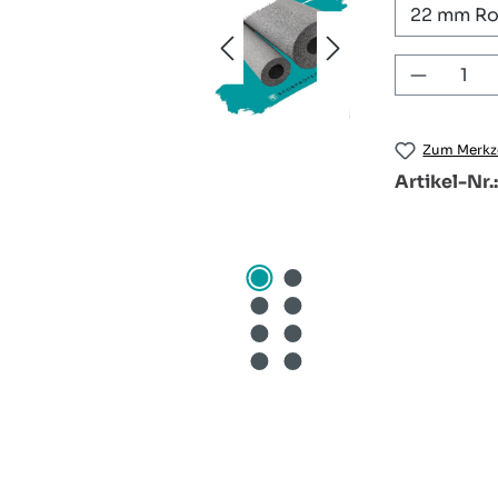
Produkt
Zum Merkze
Artikel-Nr.