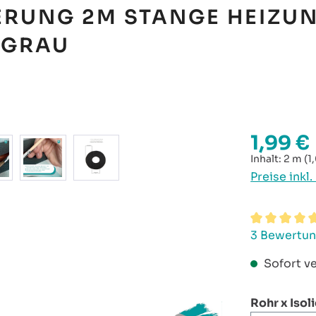
ERUNG 2M STANGE HEIZU
 GRAU
1,99 €
Regulärer P
Inhalt:
2 m
(1
Preise inkl
Durchschni
3 Bewertu
Sofort ve
Rohr x Isol