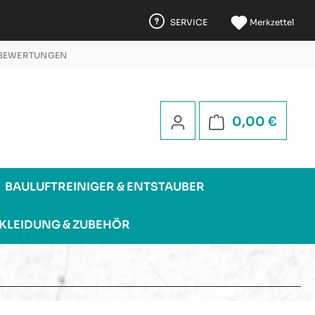
SERVICE
Merkzettel
 BEWERTUNGEN
 5 STERNEN
Warenk
0,00 €
BAULUFTREINIGER & ENTSTAUBER
KLEIDUNG & ZUBEHÖR