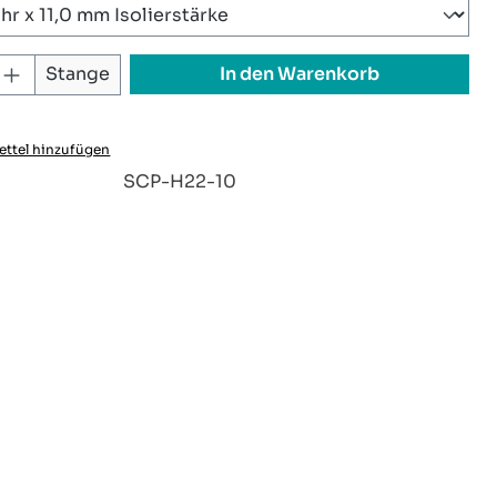
 Anzahl: Gib den gewünschten Wert ei
In den Warenkorb
Stange
ttel hinzufügen
:
SCP-H22-10