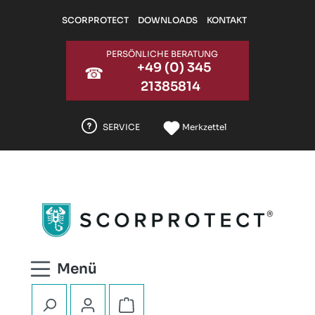
Zum Hauptinhalt springen
SCORPROTECT
DOWNLOADS
KONTAKT
PERSÖNLICHE BERATUNG
+49 (0) 345
☎
21385814
SERVICE
Merkzettel
Warenkorb enthält 0 Positionen