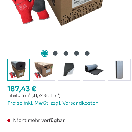
187,43 €
Regulärer Preis:
Inhalt:
6 m²
(31,24 € / 1 m²)
Preise inkl. MwSt. zzgl. Versandkosten
Nicht mehr verfügbar