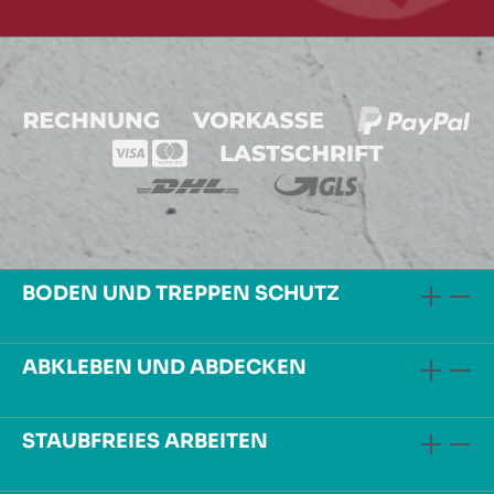
BODEN UND TREPPEN SCHUTZ
ABKLEBEN UND ABDECKEN
STAUBFREIES ARBEITEN