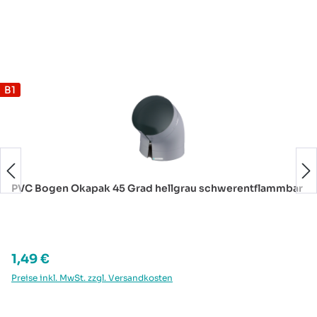
Produktgalerie überspringen
B1
PVC Bogen Okapak 45 Grad hellgrau schwerentflammbar
Regulärer Preis:
1,49 €
Preise inkl. MwSt. zzgl. Versandkosten