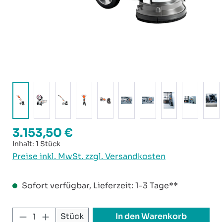
3.153,50 €
Regulärer Preis:
Inhalt:
1 Stück
Preise inkl. MwSt. zzgl. Versandkosten
Sofort verfügbar, Lieferzeit: 1-3 Tage**
Produkt Anzahl: Gib den gewünschten W
In den Warenkorb
Stück