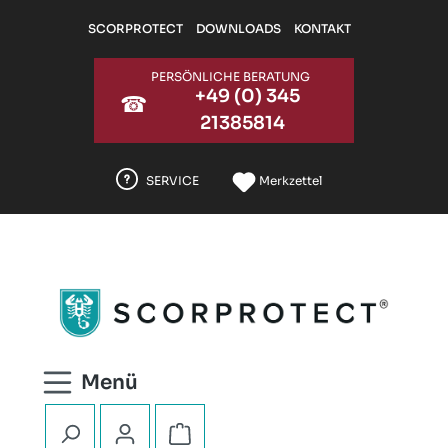
Zum Hauptinhalt springen
SCORPROTECT
DOWNLOADS
KONTAKT
PERSÖNLICHE BERATUNG
+49 (0) 345
☎
21385814
SERVICE
Merkzettel
Warenkorb enthält 0 Positionen