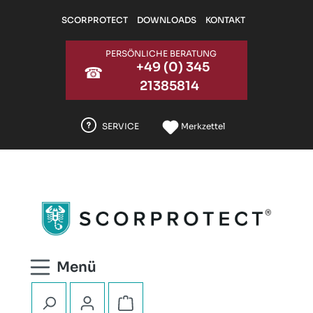
Zum Hauptinhalt springen
SCORPROTECT
DOWNLOADS
KONTAKT
PERSÖNLICHE BERATUNG
+49 (0) 345
☎
21385814
SERVICE
Merkzettel
Warenkorb enthält 0 Positionen