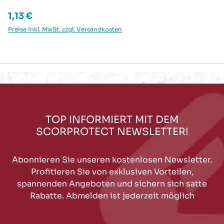
Regulärer Preis:
1,13 €
Preise inkl. MwSt. zzgl. Versandkosten
TOP INFORMIERT MIT DEM
SCORPROTECT NEWSLETTER!
Abonnieren Sie unseren kostenlosen Newsletter.
Profitieren Sie von exklusiven Vorteilen,
spannenden Angeboten und sichern sich satte
Rabatte. Abmelden ist jederzeit möglich