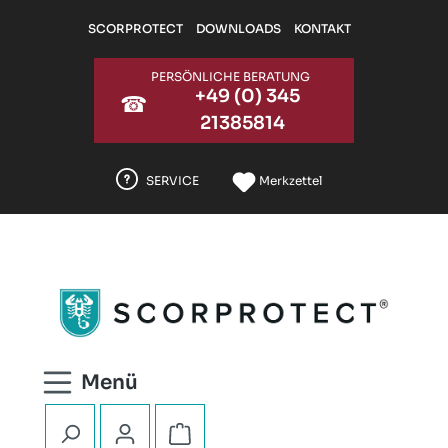
Zum Hauptinhalt springen
SCORPROTECT
DOWNLOADS
KONTAKT
PERSÖNLICHE BERATUNG
+49 (0) 345
☎
21385814
SERVICE
Merkzettel
Warenkorb enthält 0 Positionen