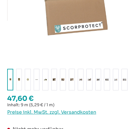
47,60 €
Regulärer Preis:
Inhalt:
9 m
(5,29 € / 1 m)
Preise inkl. MwSt. zzgl. Versandkosten