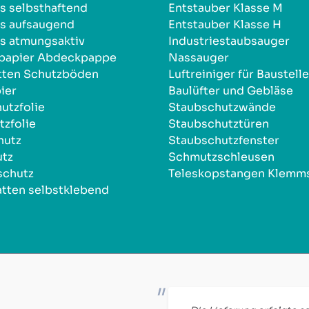
s selbsthaftend
Entstauber Klasse M
s aufsaugend
Entstauber Klasse H
s atmungsaktiv
Industriestaubsauger
npapier Abdeckpappe
Nassauger
tten Schutzböden
Luftreiniger für Baustell
ier
Baulüfter und Gebläse
utzfolie
Staubschutzwände
zfolie
Staubschutztüren
hutz
Staubschutzfenster
utz
Schmutzschleusen
schutz
Teleskopstangen Klemm
tten selbstklebend