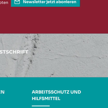
Newsletter jetzt abonieren
oten
EN
ARBEITSSCHUTZ UND
HILFSMITTEL