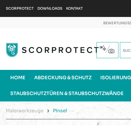
m Hauptinhalt springen
Zur Suche springen
Zur Hauptnavigation springen
SCORPROTECT
DOWNLOADS
KONTAKT
BEWERTUNGSD
HOME
ABDECKUNG & SCHUTZ
ISOLIERUN
STAUBSCHUTZTÜREN & STAUBSCHUTZWÄNDE
Malerwerkzeuge
Pinsel