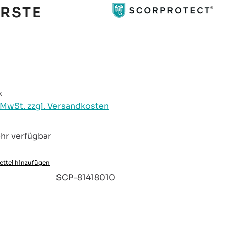
ORSTE
reis:
k
. MwSt. zzgl. Versandkosten
hr verfügbar
ttel hinzufügen
:
SCP-81418010