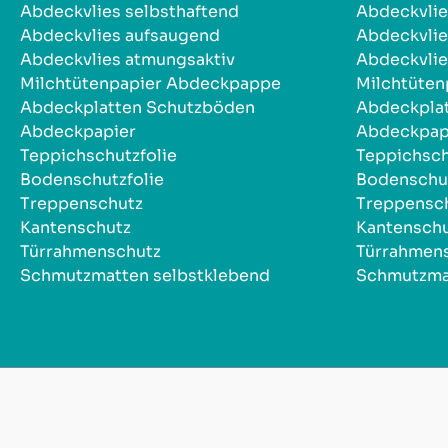
Abdeckvlies selbsthaftend
Abdeckvlie
Abdeckvlies aufsaugend
Abdeckvlie
Abdeckvlies atmungsaktiv
Abdeckvlie
Milchtütenpapier Abdeckpappe
Milchtüte
Abdeckplatten Schutzböden
Abdeckpla
Abdeckpapier
Abdeckpap
Teppichschutzfolie
Teppichsch
Bodenschutzfolie
Bodenschut
Treppenschutz
Treppensc
Kantenschutz
Kantensch
Türrahmenschutz
Türrahmen
Schmutzmatten selbstklebend
Schmutzma