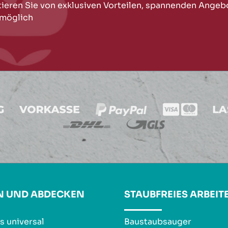
tieren Sie von exklusiven Vorteilen, spannenden Angeb
 möglich
N UND ABDECKEN
STAUBFREIES ARBEIT
s universal
Baustaubsauger