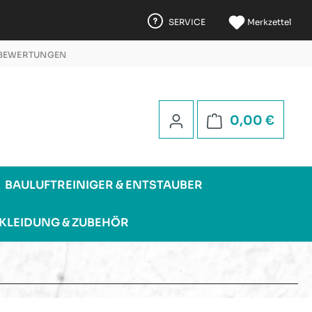
SERVICE
Merkzettel
 BEWERTUNGEN
 5 STERNEN
Warenk
0,00 €
BAULUFTREINIGER & ENTSTAUBER
KLEIDUNG & ZUBEHÖR