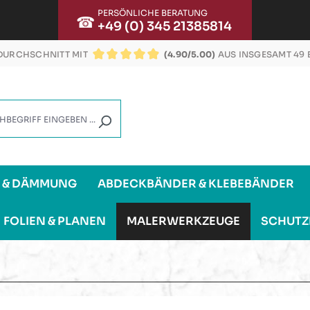
PERSÖNLICHE BERATUNG
☎
+49 (0) 345 21385814
URCHSCHNITT MIT
(4.90/5.00)
AUS INSGESAMT 49
DURCHSCHNITTLICHE BEWERTUNG VON 4.9 VON
G & DÄMMUNG
ABDECKBÄNDER & KLEBEBÄNDER
FOLIEN & PLANEN
MALERWERKZEUGE
SCHUTZ