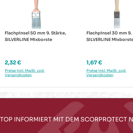
Flachpinsel 50 mm 9. Stärke,
Flachpinsel 30 mm 9. 
SILVERLINE Mixborste
SILVERLINE Mixborst
Regulärer Preis:
Regulärer Preis:
2,32 €
1,67 €
Preise inkl. MwSt. zzgl.
Preise inkl. MwSt. zzgl.
Versandkosten
Versandkosten
TOP INFORMIERT MIT DEM SCORPROTECT 