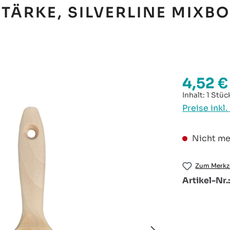
STÄRKE, SILVERLINE MIXB
4,52 €
Regulärer P
Inhalt:
1 Stüc
Preise inkl
Nicht me
Zum Merkze
Artikel-Nr.