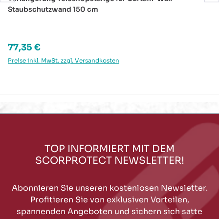
Staubschutzwand 150 cm
Regulärer Preis:
77,35 €
Preise inkl. MwSt. zzgl. Versandkosten
TOP INFORMIERT MIT DEM
SCORPROTECT NEWSLETTER!
Abonnieren Sie unseren kostenlosen Newsletter.
Profitieren Sie von exklusiven Vorteilen,
spannenden Angeboten und sichern sich satte