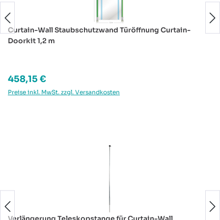
Curtain-Wall Staubschutzwand Türöffnung Curtain-
Doorkit 1,2 m
Regulärer Preis:
458,15 €
Preise inkl. MwSt. zzgl. Versandkosten
Produktgalerie überspringen
Verlängerung Teleskopstange für Curtain-Wall