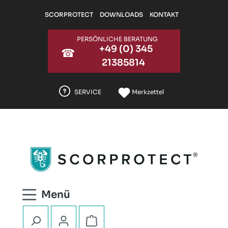
Zum Hauptinhalt springen
SCORPROTECT
DOWNLOADS
KONTAKT
PERSÖNLICHE BERATUNG
+49 (0) 345
☎
21385814
SERVICE
Merkzettel
Warenkorb enthält 0 Positionen