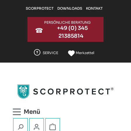
Zum Hauptinhalt springen
SCORPROTECT
DOWNLOADS
KONTAKT
PERSÖNLICHE BERATUNG
+49 (0) 345
☎
21385814
SERVICE
Merkzettel
Warenkorb enthält 0 Positionen