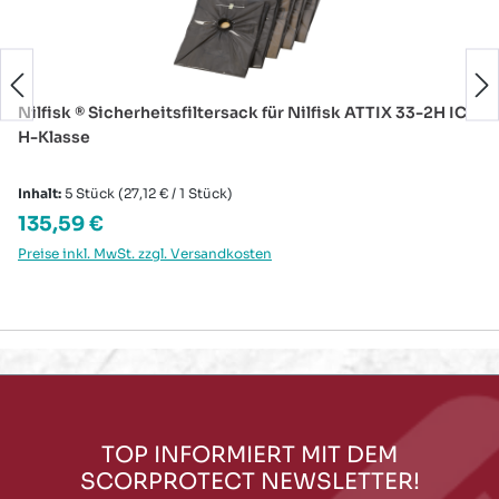
Nilfisk ® Sicherheitsfiltersack für Nilfisk ATTIX 33-2H IC
H-Klasse
Inhalt:
5 Stück
(27,12 € / 1 Stück)
Regulärer Preis:
135,59 €
Preise inkl. MwSt. zzgl. Versandkosten
TOP INFORMIERT MIT DEM
SCORPROTECT NEWSLETTER!