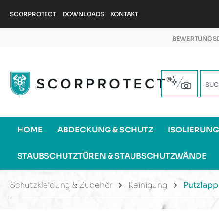
m Hauptinhalt springen
Zur Suche springen
Zur Hauptnavigation springen
SCORPROTECT
DOWNLOADS
KONTAKT
BEWERTUNGSD
HOME
ABDECKUNG & SCHUTZ
ISOLIERUN
STAUBSCHUTZTÜREN & STAUBSCHUTZWÄNDE
Schutzkleidung & Zubehör
Reinigung
Putzlapp