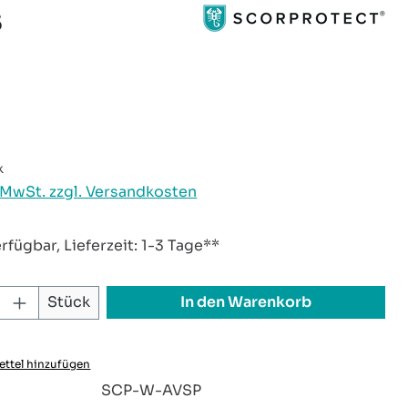
S
reis:
k
. MwSt. zzgl. Versandkosten
rfügbar, Lieferzeit: 1-3 Tage**
 Anzahl: Gib den gewünschten Wert ei
In den Warenkorb
Stück
ttel hinzufügen
:
SCP-W-AVSP