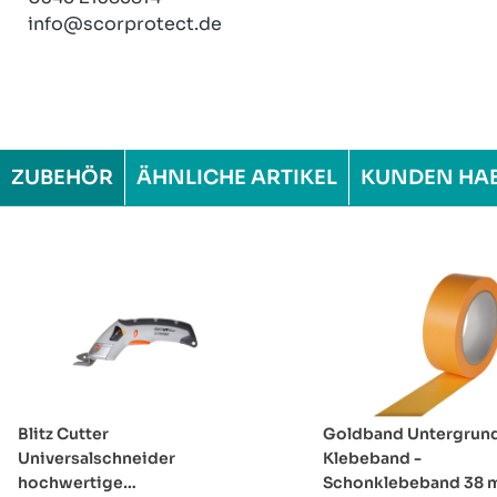
info@scorprotect.de
ZUBEHÖR
ÄHNLICHE ARTIKEL
KUNDEN HA
Produktgalerie überspringen
Blitz Cutter
Goldband Untergrun
Universalschneider
Klebeband -
hochwertige
Schonklebeband 38 