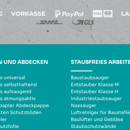
N UND ABDECKEN
STAUBFREIES ARBEIT
s universal
Baustaubsauger
s selbsthaftend
Entstauber Klasse M
s aufsaugend
Entstauber Klasse H
s atmungsaktiv
Industriestaubsauger
npapier Abdeckpappe
Nassauger
tten Schutzböden
Luftreiniger für Baustell
ier
Baulüfter und Gebläse
utzfolie
Staubschutzwände