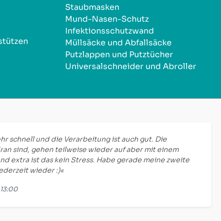
Staubmasken
Mund-Nasen-Schutz
Infektionsschutzwand
stützen
Müllsäcke und Abfallsäcke
Putzlappen und Putztücher
Universalschneider und Abroller
hr schnell und die Verarbeitung ist auch gut. Die
ran sind, gehen teilweise wieder auf aber mit einem
nd extra ist das kein Stress. Habe gerade meine zweite
jederzeit wieder :)«
 13:00