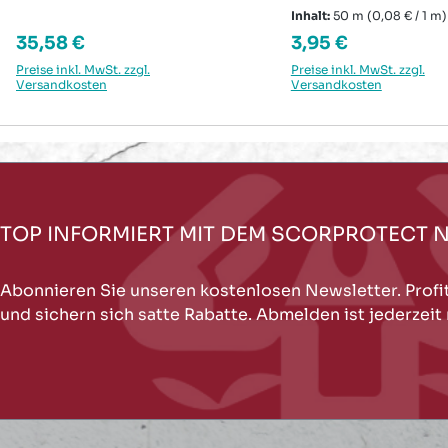
akkubetriebene Schere
m
Inhalt:
50 m
(0,08 € / 1 m)
Regulärer Preis:
Regulärer Preis:
35,58 €
3,95 €
Preise inkl. MwSt. zzgl.
Preise inkl. MwSt. zzgl.
Versandkosten
Versandkosten
TOP INFORMIERT MIT DEM SCORPROTECT 
Abonnieren Sie unseren kostenlosen Newsletter. Profi
und sichern sich satte Rabatte. Abmelden ist jederzeit