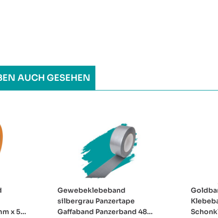
BEN AUCH GESEHEN
d
Gewebeklebeband
Goldba
silbergrau Panzertape
Klebeb
mm x 50
Gaffaband Panzerband 48
Schonk