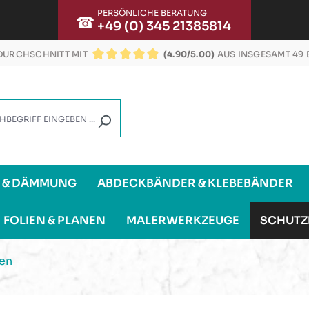
PERSÖNLICHE BERATUNG
☎
+49 (0) 345 21385814
URCHSCHNITT MIT
(4.90/5.00)
AUS INSGESAMT 49
DURCHSCHNITTLICHE BEWERTUNG VON 4.9 VON
G & DÄMMUNG
ABDECKBÄNDER & KLEBEBÄNDER
FOLIEN & PLANEN
MALERWERKZEUGE
SCHUTZ
en