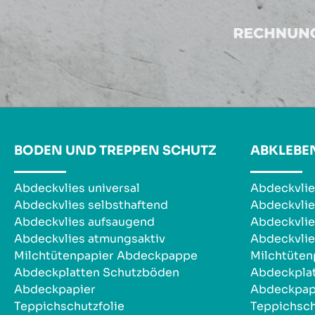
BODEN UND TREPPEN SCHUTZ
ABKLEBE
Abdeckvlies universal
Abdeckvlie
Abdeckvlies selbsthaftend
Abdeckvlie
Abdeckvlies aufsaugend
Abdeckvlie
Abdeckvlies atmungsaktiv
Abdeckvlie
Milchtütenpapier Abdeckpappe
Milchtüte
Abdeckplatten Schutzböden
Abdeckpla
Abdeckpapier
Abdeckpap
Teppichschutzfolie
Teppichsch