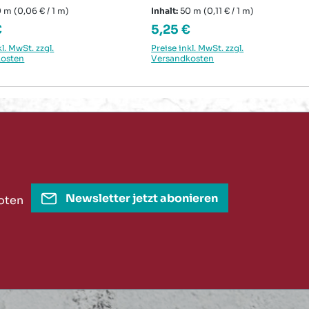
m
0 m
(0,06 € / 1 m)
Inhalt:
50 m
(0,11 € / 1 m)
rer Preis:
Regulärer Preis:
€
5,25 €
kl. MwSt. zzgl.
Preise inkl. MwSt. zzgl.
kosten
Versandkosten
Newsletter jetzt abonieren
oten