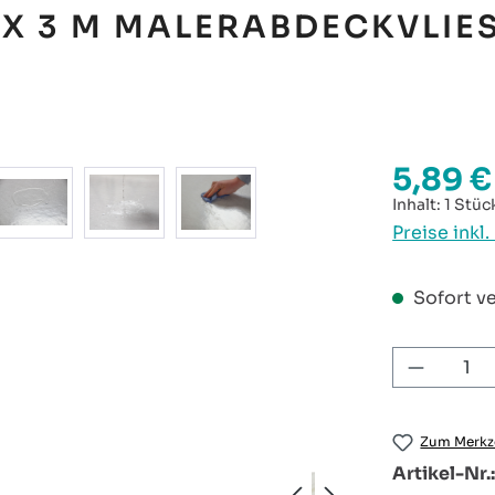
 X 3 M MALERABDECKVLIE
5,89 €
Regulärer P
Inhalt:
1 Stüc
Preise inkl
Sofort ve
Produkt
Zum Merkze
Artikel-Nr.