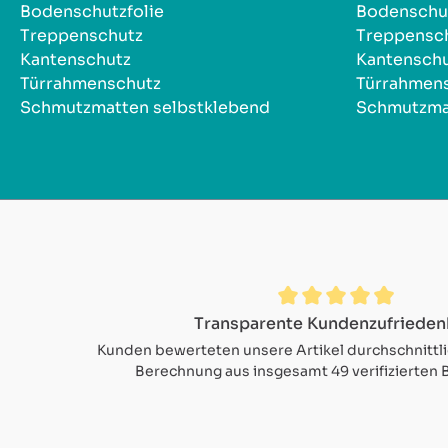
Bodenschutzfolie
Bodenschut
Treppenschutz
Treppensc
Kantenschutz
Kantensch
Türrahmenschutz
Türrahmen
Schmutzmatten selbstklebend
Schmutzma
Durchschnittliche Bewertung von 4.9 von 5 Sternen
Transparente Kundenzufrieden
Kunden bewerteten unsere Artikel durchschnittl
Berechnung aus insgesamt 49 verifizierten