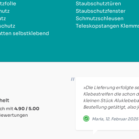
zfolie
Staubschutztüren
hutz
Staubschutzfenster
utz
Schmutzschleusen
schutz
Teleskopstangen Klemm
tten selbstklebend
»Die Lieferung erfolgte se
Klebestreifen die schon d
heit
kleinen Stück Aluklebeba
Bestellung getätigt, also 
ich mit
4.90 / 5.00
 Bewertungen
Maria, 12. Februar 2025