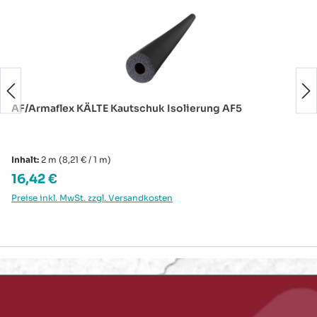
AF/Armaflex KÄLTE Kautschuk Isolierung AF5
Inhalt:
2 m
(8,21 € / 1 m)
Regulärer Preis:
16,42 €
Preise inkl. MwSt. zzgl. Versandkosten