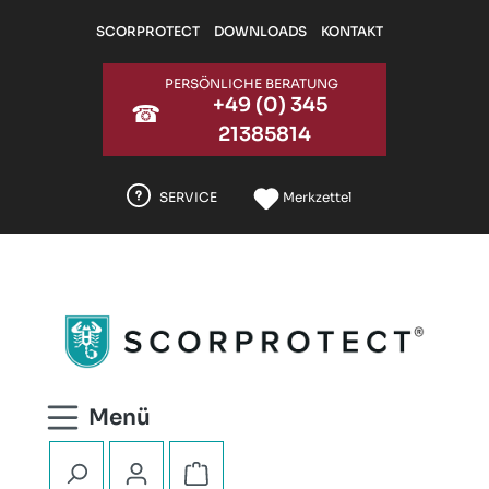
Zum Hauptinhalt springen
SCORPROTECT
DOWNLOADS
KONTAKT
PERSÖNLICHE BERATUNG
+49 (0) 345
☎
21385814
SERVICE
Merkzettel
Warenkorb enthält 0 Positionen