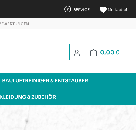
SERVICE
Merkzettel
 BEWERTUNGEN
 5 STERNEN
Warenk
0,00 €
BAULUFTREINIGER & ENTSTAUBER
KLEIDUNG & ZUBEHÖR