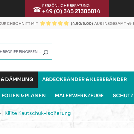
PERSÖNLICHE BERATUNG
☎
+49 (0) 345 21385814
URCHSCHNITT MIT
(4.90/5.00)
AUS INSGESAMT 49
DURCHSCHNITTLICHE BEWERTUNG VON 4.9 VON
G & DÄMMUNG
ABDECKBÄNDER & KLEBEBÄNDER
FOLIEN & PLANEN
MALERWERKZEUGE
SCHUTZ
Kälte Kautschuk-Isolierung