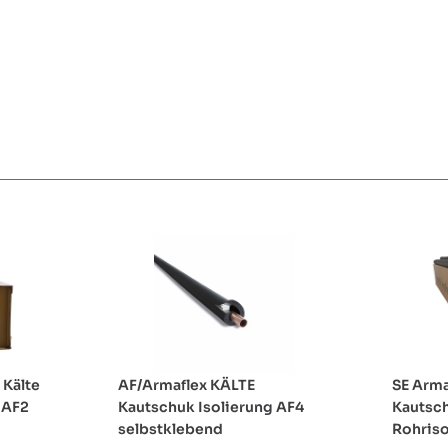
 Kälte
AF/Armaflex KÄLTE
SE Arma
 AF2
Kautschuk Isolierung AF4
Kautsch
selbstklebend
Rohris