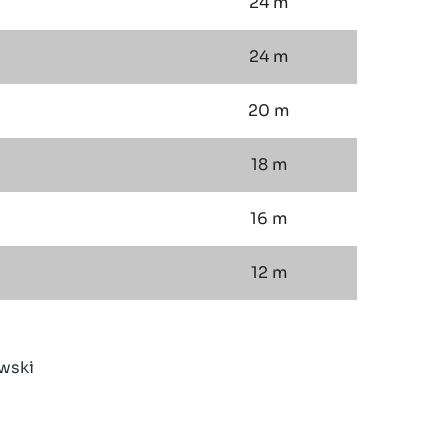
24 m
24 m
20 m
18 m
16 m
12 m
wski