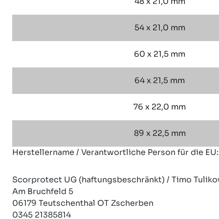
48 x 21,0 mm
54 x 21,0 mm
60 x 21,5 mm
64 x 21,5 mm
76 x 22,0 mm
89 x 22,5 mm
Herstellername / Verantwortliche Person für die EU:
Scorprotect UG (haftungsbeschränkt) / Timo Tuliko
Am Bruchfeld 5
06179 Teutschenthal OT Zscherben
0345 21385814