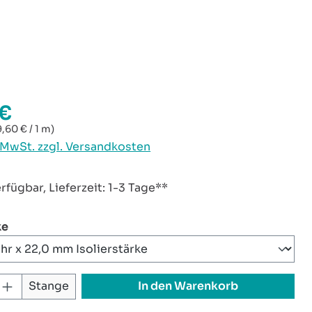
 €
reis:
9,60 € / 1 m)
. MwSt. zzgl. Versandkosten
rfügbar, Lieferzeit: 1-3 Tage**
auswählen
ke
 Anzahl: Gib den gewünschten Wert ei
In den Warenkorb
Stange