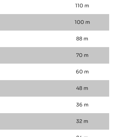
110 m
100 m
88 m
70 m
60 m
48 m
36 m
32 m