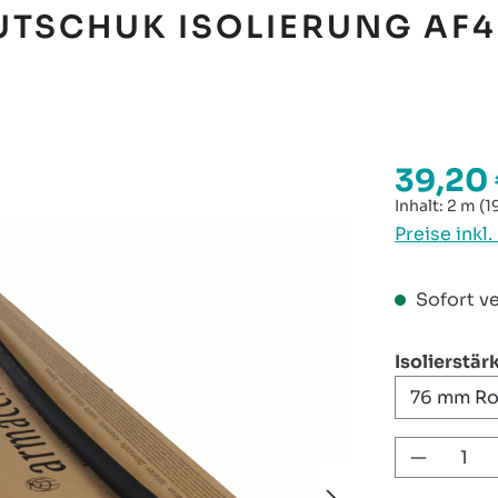
UTSCHUK ISOLIERUNG AF4
39,20
Regulärer P
Inhalt:
2 m
(1
Preise inkl
Sofort ve
Isolierstär
Produkt