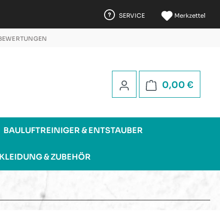
SERVICE
Merkzettel
 BEWERTUNGEN
 5 STERNEN
Warenk
0,00 €
BAULUFTREINIGER & ENTSTAUBER
KLEIDUNG & ZUBEHÖR