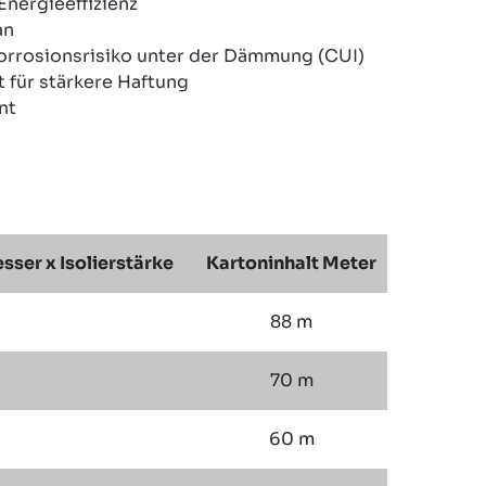
Energieeffizienz
an
orrosionsrisiko unter der Dämmung (CUI)
 für stärkere Haftung
nt
ser x Isolierstärke
Kartoninhalt Meter
88 m
70 m
60 m