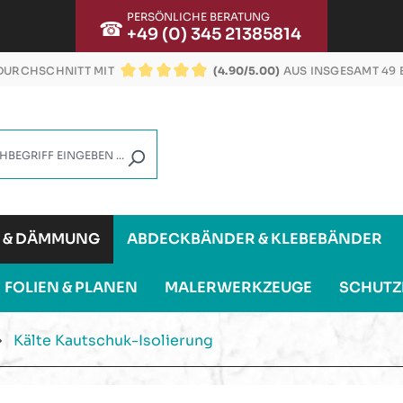
PERSÖNLICHE BERATUNG
☎
+49 (0) 345 21385814
URCHSCHNITT MIT
(4.90/5.00)
AUS INSGESAMT 49
DURCHSCHNITTLICHE BEWERTUNG VON 4.9 VON
G & DÄMMUNG
ABDECKBÄNDER & KLEBEBÄNDER
FOLIEN & PLANEN
MALERWERKZEUGE
SCHUTZ
Kälte Kautschuk-Isolierung