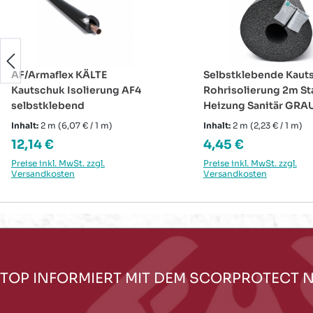
AF/Armaflex KÄLTE
Selbstklebende Kaut
Kautschuk Isolierung AF4
Rohrisolierung 2m S
selbstklebend
Heizung Sanitär GRA
Inhalt:
2 m
(6,07 € / 1 m)
Inhalt:
2 m
(2,23 € / 1 m)
Regulärer Preis:
Regulärer Preis:
12,14 €
4,45 €
Preise inkl. MwSt. zzgl.
Preise inkl. MwSt. zzgl.
Versandkosten
Versandkosten
TOP INFORMIERT MIT DEM SCORPROTECT 