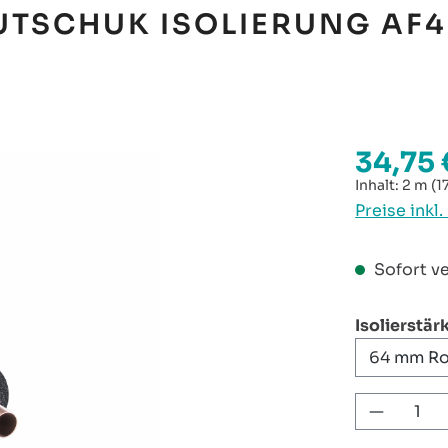
UTSCHUK ISOLIERUNG AF4
34,75 
Regulärer P
Inhalt:
2 m
(1
Preise inkl
Sofort ve
Isolierstär
Produkt