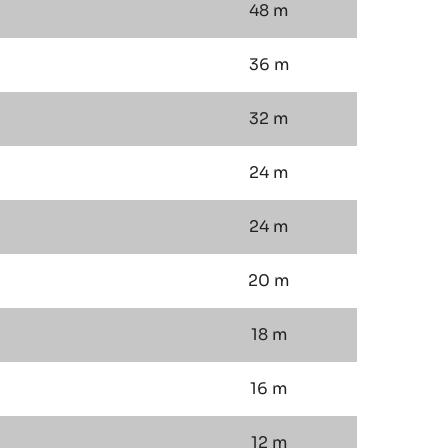
48 m
36 m
32 m
24 m
24 m
20 m
18 m
16 m
12 m