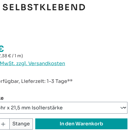
 SELBSTKLEBEND
€
reis:
7,38 € / 1 m)
. MwSt. zzgl. Versandkosten
rfügbar, Lieferzeit: 1-3 Tage**
auswählen
ke
 Anzahl: Gib den gewünschten Wert ei
In den Warenkorb
Stange