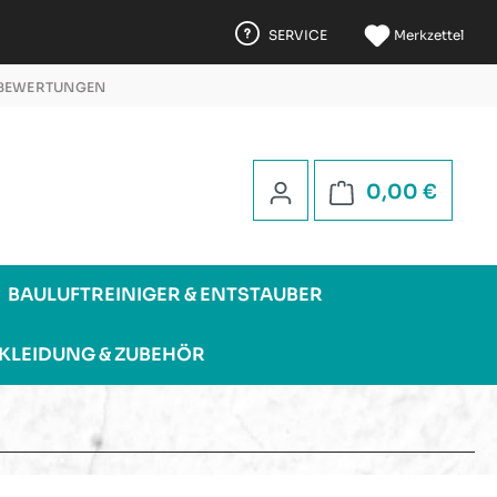
SERVICE
Merkzettel
 BEWERTUNGEN
 5 STERNEN
Warenk
0,00 €
BAULUFTREINIGER & ENTSTAUBER
KLEIDUNG & ZUBEHÖR