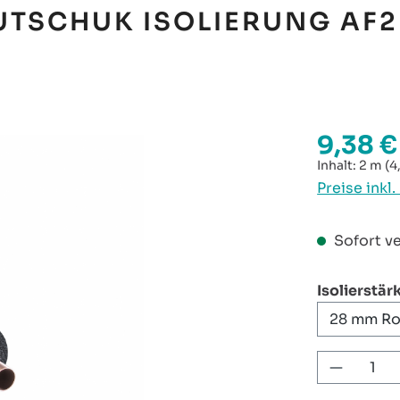
UTSCHUK ISOLIERUNG AF2
9,38 €
Regulärer P
Inhalt:
2 m
(4
Preise inkl
Sofort ve
Isolierstär
Produkt