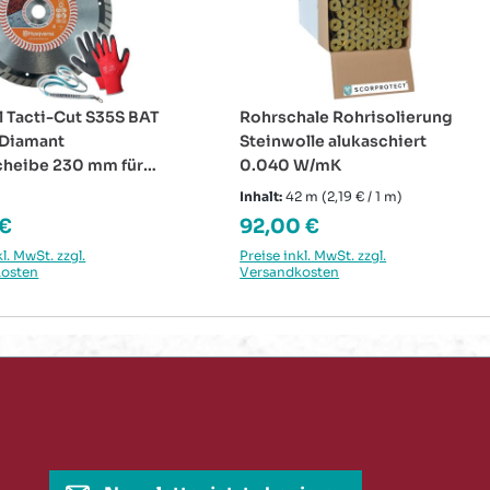
l Tacti-Cut S35S BAT
Rohrschale Rohrisolierung
 Diamant
Steinwolle alukaschiert
cheibe 230 mm für
0.040 W/mK
rna Akku-
Inhalt:
42 m
(2,19 € / 1 m)
hleifer
rer Preis:
Regulärer Preis:
 €
92,00 €
kl. MwSt. zzgl.
Preise inkl. MwSt. zzgl.
kosten
Versandkosten