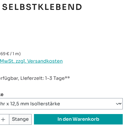
 SELBSTKLEBEND
reis:
,69 € / 1 m)
. MwSt. zzgl. Versandkosten
rfügbar, Lieferzeit: 1-3 Tage**
auswählen
ke
 Anzahl: Gib den gewünschten Wert ei
In den Warenkorb
Stange