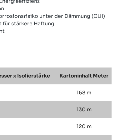
Energieeffizienz
an
orrosionsrisiko unter der Dämmung (CUI)
 für stärkere Haftung
nt
ser x Isolierstärke
Kartoninhalt Meter
168 m
130 m
120 m