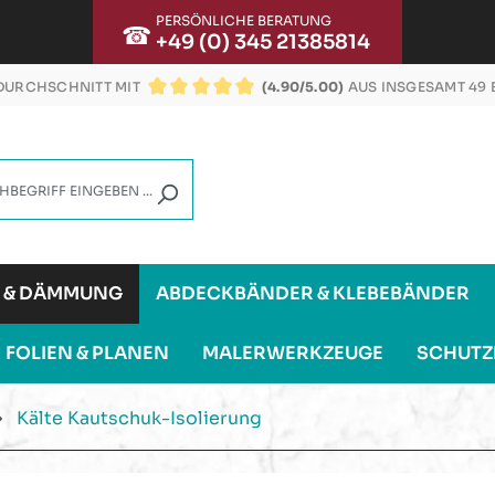
PERSÖNLICHE BERATUNG
☎
+49 (0) 345 21385814
URCHSCHNITT MIT
(4.90/5.00)
AUS INSGESAMT 49
DURCHSCHNITTLICHE BEWERTUNG VON 4.9 VON
G & DÄMMUNG
ABDECKBÄNDER & KLEBEBÄNDER
FOLIEN & PLANEN
MALERWERKZEUGE
SCHUTZ
Kälte Kautschuk-Isolierung