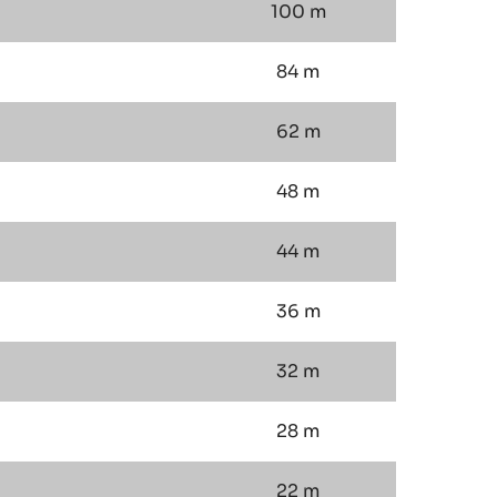
100 m
84 m
62 m
48 m
44 m
36 m
32 m
28 m
22 m