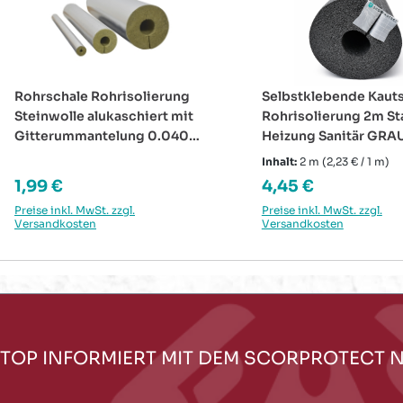
Rohrschale Rohrisolierung
Selbstklebende Kaut
Steinwolle alukaschiert mit
Rohrisolierung 2m S
Gitterummantelung 0.040
Heizung Sanitär GRA
W/mK
Inhalt:
2 m
(2,23 € / 1 m)
Regulärer Preis:
Regulärer Preis:
1,99 €
4,45 €
Preise inkl. MwSt. zzgl.
Preise inkl. MwSt. zzgl.
Versandkosten
Versandkosten
TOP INFORMIERT MIT DEM SCORPROTECT 