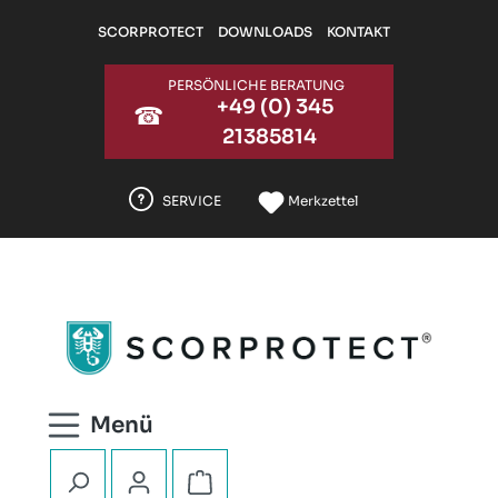
Zum Hauptinhalt springen
SCORPROTECT
DOWNLOADS
KONTAKT
PERSÖNLICHE BERATUNG
+49 (0) 345
☎
21385814
SERVICE
Merkzettel
Warenkorb enthält 0 Positionen