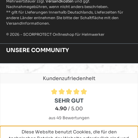
Mehrwertsteuer zzgl.
Versandkosten
und ggf.
Nachnahmegebühren, wenn nicht anders beschrieben.
** gilt für Lieferungen innerhalb Deutschlands, Lieferzeiten für
andere Länder entnehmen Sie bitte der Schaltfläche mit den
Versandinformationen.
© 2026 - SCORPROTECT Onlineshop für Heimwerker
UNSERE COMMUNITY
Kundenzufriedenheit
Durchschnittliche Bewertung von 4.9 von 5 Sternen
SEHR GUT
4.90
/ 5.00
aus 49 Bewertungen
Diese Website benutzt Cookies, die für den