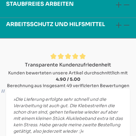
STAUBFREIES ARBEITEN
ARBEITSSCHUTZ UND HILFSMITTEL
Durchschnittliche Bewertung von 4.9 von 5 Sternen
Transparente Kundenzufriedenheit
Kunden bewerteten unsere Artikel durchschnittlich mit
4.90 / 5.00
Berechnung aus insgesamt 49 verifizierten Bewertungen
»Die Lieferung erfolgte sehr schnell und die
Verarbeitung ist auch gut. Die Klebestreifen die
schon dran sind, gehen teilweise wieder auf aber
mit einem kleinen Stück Aluklebeband extra ist das
kein Stress. Habe gerade meine zweite Bestellung
getätigt, also jederzeit wieder :)«