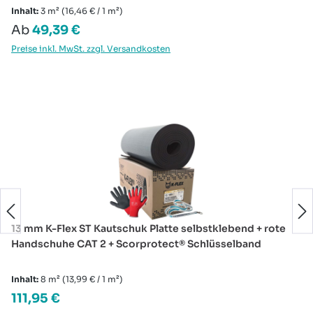
Inhalt:
3 m²
(16,46 € / 1 m²)
Regulärer Preis:
Ab
49,39 €
Preise inkl. MwSt. zzgl. Versandkosten
Produktgalerie überspringen
13 mm K-Flex ST Kautschuk Platte selbstklebend + rote
Handschuhe CAT 2 + Scorprotect® Schlüsselband
Inhalt:
8 m²
(13,99 € / 1 m²)
Regulärer Preis:
111,95 €