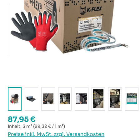
87,95 €
Regulärer Preis:
Inhalt:
3 m²
(29,32 € / 1 m²)
Preise inkl. MwSt. zzgl. Versandkosten