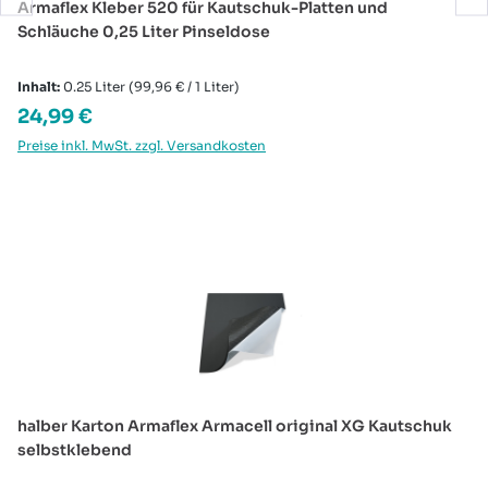
Armaflex Kleber 520 für Kautschuk-Platten und
Schläuche 0,25 Liter Pinseldose
Inhalt:
0.25 Liter
(99,96 € / 1 Liter)
Regulärer Preis:
24,99 €
Preise inkl. MwSt. zzgl. Versandkosten
Produktgalerie überspringen
halber Karton Armaflex Armacell original XG Kautschuk
selbstklebend